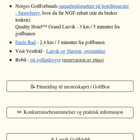
Norges Golfforbunds
samarbeidspartner på hotelltjenester
- Strawberry
, hvor du får NGF-rabatt (når du bruker
lenken).
Quality Hotel™ Grand Larvik - 3 km / 5 minutter fra
golfbanen
Farris Bad
- 2,4 km / 3 minutter fra golfbanen
Visit Vestfold -
Larvik og Stavern, overnatting
Bobil -
på golfanlegget
(
reservasjon av plass
)
📝 Påmelding til mesterskapet i GolfBox
✏️ Konkurransebestemmelser og praktisk informasjon
⛳️ Larvik Golfklubb