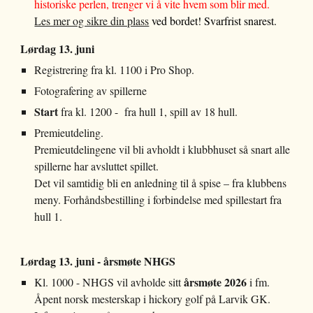
historiske perlen, trenger vi å vite hvem som blir med.
Les mer og sikre din plass
ved bordet! Svarfrist snarest.
Lørdag 13. juni
Registrering fra kl.
1100
i Pro Shop.
Fotografering av spillerne
Start
fra kl.
1200
- fra hull 1, spill av 18 hull.
Premieutdeling
.
P
remie
utdelingene vil bli avholdt i klubbhuset så snart alle
spillerne har avsluttet spillet.
Det vil samtidig bli en anledning til å spise
–
fra
klubbens
meny
. Forhåndsbestilling i forbindelse med spillestart fra
hull 1.
Lørdag 13. juni
- årsmøte NHGS
årsmøte 2026
Kl. 1000 - NHGS vil avholde sitt
i fm.
Åpent norsk mesterskap i hickory golf på Larvik GK.