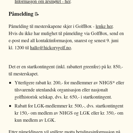
Informasjon om årsmøtet - her
.
Påmelding
📝
Påmelding til mesterskapene skjer i GolfBox -
lenke
her
.
Hvis du ikke har mulighet til påmelding via GolfBox, send en
e-post med all kontaktinformasjon, snarest og senest 9. juni
kl. 1200 til
hallo@hickorygolf.no
.
Det er en startkontingent (inkl. rabattert greenfee) på kr. 850,-
til mesterskapet.
Ytterligere rabatt kr. 200,- for medlemmer av NHGS* eller
tilsvarende utenlandsk organisasjon eller nasjonalt
golfhistorisk selskap, dvs. kr. 650,- i startkontingent.
Rabatt for LGK-medlemmer kr. 500,-, dvs. startkontingent
kr 150,- om medlem av NHGS og LGK eller kr. 350,- om
kun medlem av LGK.
Etter påmeldingen vil spillere motta betalingsinformasjon på