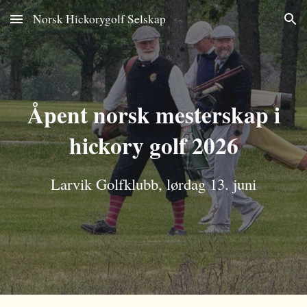
Norsk Hickorygolf Selskap
Skip to main content
Skip to navigation
Åpent norsk mesterskap i
hickory golf 202
6
Larvik
Golfklubb,
lørdag 13. juni