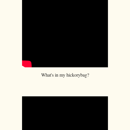
What's in my hickorybag?